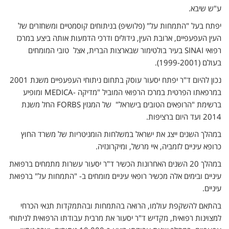
ע"ש שיבא.
יפתח בעל "התמחות על" (פלושיפ) בניתוחים קוסמטיים ומשחזרים של
העין העפעפיים, ארובת העין, גידולים ודרכי הדמעות אותה ביצע במרכז
רפואי SINAI בעיר בולטימור שבארצות הברית, אצל טובי המומחים
בעולם (1999-2001).
נכון להיום ד"ר יפתח יסעור עוסק בתחום ניתוחי העפעפיים משנת 2001
במרפאתו הפרטית במרכז הרפואי המוביל "מדיקה -MEDICA ומופיע
ברשימת "הרופאים הטובים בישראל" של המגזין FORBS החל משנת
2014 ועד היום ברציפות.
במהלך השנים ייצג את ישראל במשלחות הומניטריות של משרד החוץ
כרופא עיניים לזמביה, איי מרשל, ומיקרונזיה.
במהלך 20 השנים האחרונות הכשיר ד"ר יסעור עשרות מתמחים ברפואת
עיניים ובימים אלה מכשיר רופאי עיניים מומחים ב- "התמחות על" ברפואת
עיניים.
בהתאם להשקפת עולמו, הרואה בהתמחות ובהתמקדות תנאי הכרחי
למצוינות רפואית, מקדיש ד"ר יסעור את מרבית עבודתו הרפואית לניתוחי