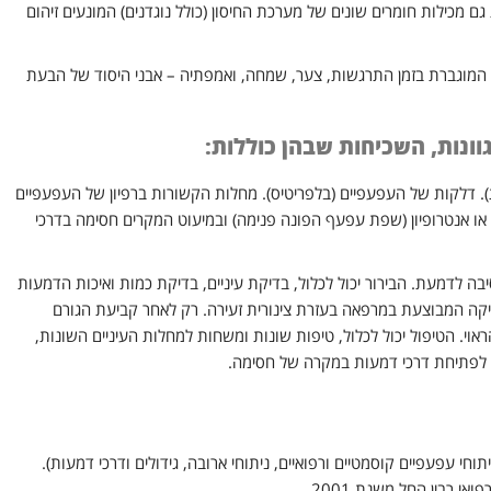
 מכילות חומרים שונים של מערכת החיסון (כולל נוגדנים) המונעים זיהום
מוגברת בזמן התרגשות, צער, שמחה, ואמפתיה – אבני היסוד של הבעת
וונות, השכיחות שבהן כוללות:
). דלקות של העפעפיים (בלפריטיס). מחלות הקשורות ברפיון של העפעפיים
או אנטרופיון (שפת עפעף הפונה פנימה) ובמיעוט המקרים חסימה בדרכי
 לדמעת. הבירור יכול לכלול, בדיקת עיניים, בדיקת כמות ואיכות הדמעות
קה המבוצעת במרפאה בעזרת צינורית זעירה. רק לאחר קביעת הגורם
וי. הטיפול יכול לכלול, טיפות שונות ומשחות למחלות העיניים השונות,
ח לפתיחת דרכי דמעות במקרה של חסימה.
וחי עפעפיים קוסמטיים ורפואיים, ניתוחי ארובה, גידולים ודרכי דמעות).
 רבין החל משנת 2001.