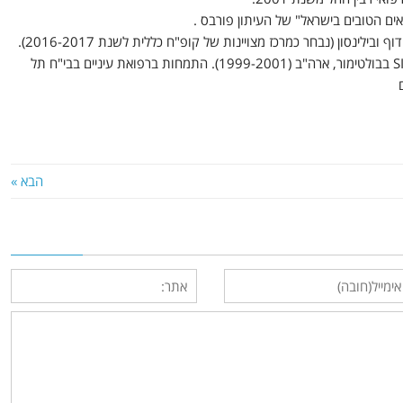
ם הטובים בישראל" של העיתון פורבס .
מייסד ומנהל המרכז לגידולי עיניים בבי"ח דוידוף ובילינסון (נבחר כמרכז מצויינות של קופ"ח כללית לשנת 2016-2017).
תת התמחות באוקולופלסטיקה בבי"ח SINAI בבולטימור, ארה"ב (1999-2001). התמחות ברפואת עיניים בבי"ח תל
הבא »