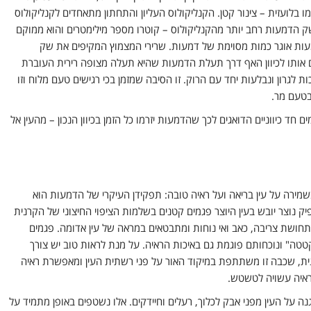
 בלועזית – צינור קטן. הקנליקולוס העליון והתחתון מתאחדים לקנליקולוס
הדמעות רחב יותר מהקנליקולוס – קוטרו מספר מילימטרים והוא ממוקם
מעות אוגר כמות מסוימת של דמעות. שרירי המצמוץ המקיפים את שק
אותו לכיוון האף דרך תעלת הדמעות שהיא תעלה מצופה רירית העוברת
לגרון ונבלעות יחד עם הרוק. זו הסיבה שמזמן בכי רגישים טעם מלוח וזו
בטעם מר.
ד כיווניים הדואגים לכך שהדמעות יזרמו כל הזמן בכיוון הנכון – מהעין אל
ירה על עין בריאה ועל ראיה טובה: תפקידן העיקרי של הדמעות הוא
ק נוצר יובש בעין היוצר פגמים קטנים בשלמות הציפוי החיצוני של הקרנית
תחושת צריבה, כאב ואי נוחות ומתבטאים במראה של עין אדומה. פגמים
טה" ונוכחותם פוגמת גם באיכות הראיה. על מנת לראות טוב יש צורך
ת, שכבה זו משתתפת במיקוד האור על פני רשתית העין ומאפשרת ראיה
ראיה עשויה לטשטש.
 על העין מפני אבק לכלוך, רעלים וחיידקים. אלו נשטפים באופן מתמיד על