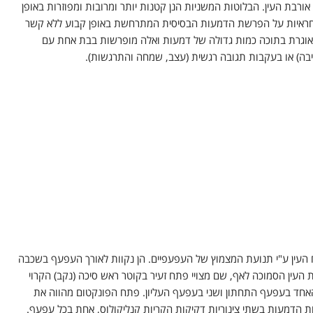
אורבת העין. הבלוטות המשניות הנן קטנות יותר ומרובות ומפוזרות באופן
חראיות על הפרשת הדמעות הבסיסית המתרחשת באופן קבוע ללא קשר
ת אוגרת בתוכה כמות גדולה של דמעות ואלה מופרשות בבת אחת עם
צריבה) או בעקבות תגובה רגשית (עצב, שמחה והתרגשות).
העין ע"י תנועת המצמוץ של העפעפיים. הן נקוות לאורך העפעף בשכבה
ת העין הסמוכה לאף, שם מצויי פתח זעיר בקוטר ראש סיכה (נקב) הקרוי
, האחד בעפעף התחתון ושני בעפעף העליון. פתח הפונקטום מהווה את
ת הדמעות בשתי צינוריות דקיקות הקריות קנליקולוס, אחת בכל עפעף.