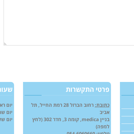
פרטי התקשרות
שעות
כתובת:
רחוב הברזל 28 רמת החייל, תל
יום ראשון: 00
אביב
יום שני: -21:00
בניין medica, קומה 3, חדר 302 (
לחץ
יום שלישי: 0
למפה
)
טלפון:
054-6060660